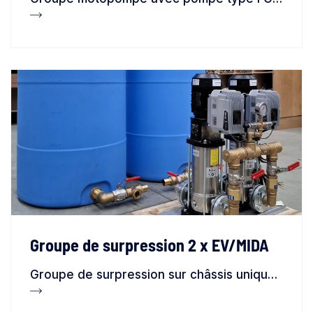
Groupe de surpression 2 x EV/MIDA
Groupe de surpression sur châssis unique avec 2 pompes type EV, contrôlées par des variateurs de vitesse type MIDA, avec aspiration dans 2 réservoirs de stockage type CV