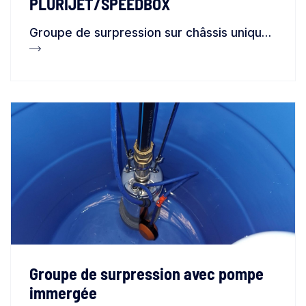
PLURIJET/SPEEDBOX
Groupe de surpression sur châssis unique avec 2 pompes type PLURIJET 6.200, contrôlées par des variateurs de vitesse type SPEEDBOX 1309TT, avec aspiration dans un réservoir de stockage type CP 3000
Groupe de surpression avec pompe
immergée