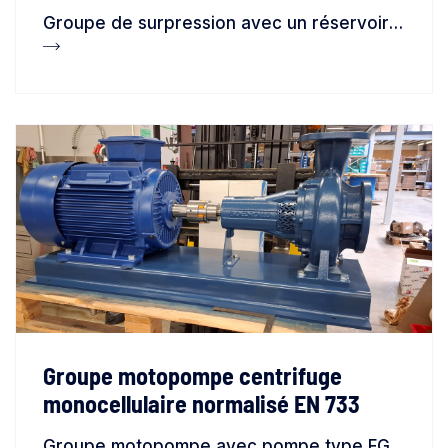
Groupe de surpression avec un réservoir de stockage en PE type CV, une pompe submersible NK et un régulateur électronique type CONTROLMATIC
Groupe motopompe centrifuge
monocellulaire normalisé EN 733
Groupe motopompe avec pompe type FG 100/200B de marque PEDROLLO et un moteur 37kW triphasé 400/690V