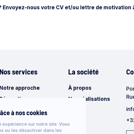
? Envoyez-nous votre CV et/ou lettre de motivation à
Nos services
La société
Co
Notre approche
À propos
Po
Ru
Réparation
Nos réalisations
in
Solution sur-mesure
FAQ
râce à nos cookies
+3
e expérience sur notre site. Vous
ns ou les désactiver dans les